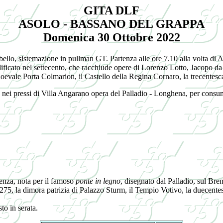
GITA DLF
ASOLO - BASSANO DEL GRAPPA
Domenica 30 Ottobre 2022
bello, sistemazione in pullman GT. Partenza alle ore 7.10 alla volta di A
ficato nel settecento, che racchiude opere di Lorenzo Lotto, Jacopo da
dioevale Porta Colmarion, il Castello della Regina Cornaro, la trecentes
to nei pressi di Villa Angarano opera del Palladio - Longhena, per cons
cenza, nota per il famoso
ponte in legno
, disegnato dal Palladio, sul Bren
 1275, la dimora patrizia di Palazzo Sturm, il Tempio Votivo, la duecente
to in serata.