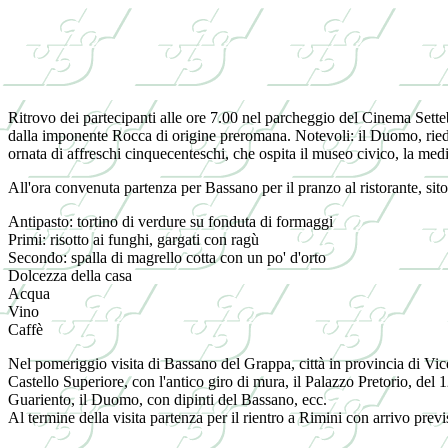
Ritrovo dei partecipanti alle ore 7.00 nel parcheggio del Cinema Sette
dalla imponente Rocca di origine preromana. Notevoli: il Duomo, riedi
ornata di affreschi cinquecenteschi, che ospita il museo civico, la me
All'ora convenuta partenza per Bassano per il pranzo al ristorante, si
Antipasto: tortino di verdure su fonduta di formaggi
Primi: risotto ai funghi, gargati con ragù
Secondo: spalla di magrello cotta con un po' d'orto
Dolcezza della casa
Acqua
Vino
Caffè
Nel pomeriggio visita di Bassano del Grappa, città in provincia di Vi
Castello Superiore, con l'antico giro di mura, il Palazzo Pretorio, del
Guariento, il Duomo, con dipinti del Bassano, ecc.
Al termine della visita partenza per il rientro a Rimini con arrivo previs