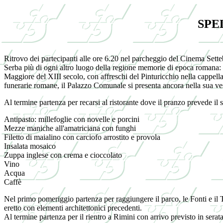
SPE
Ritrovo dei partecipanti alle ore 6.20 nel parcheggio del Cinema Setteb
Serba più di ogni altro luogo della regione memorie di epoca romana: 
Maggiore del XIII secolo, con affreschi del Pinturicchio nella cappell
funerarie romane, il Palazzo Comunale si presenta ancora nella sua ve
Al termine partenza per recarsi al ristorante dove il pranzo prevede il
Antipasto: millefoglie con novelle e porcini
Mezze maniche all'amatriciana con funghi
Filetto di maialino con carciofo arrostito e provola
Insalata mosaico
Zuppa inglese con crema e cioccolato
Vino
Acqua
Caffè
Nel primo pomeriggio partenza per raggiungere il parco, le Fonti e il T
eretto con elementi architettonici precedenti.
Al termine partenza per il rientro a Rimini con arrivo previsto in serata